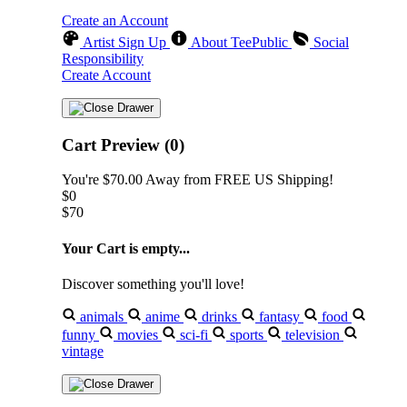
Create an Account
Artist Sign Up
About TeePublic
Social
Responsibility
Create Account
Cart Preview (0)
You're
$70.00
Away from
FREE US Shipping!
$0
$70
Your Cart is empty...
Discover something you'll love!
animals
anime
drinks
fantasy
food
funny
movies
sci-fi
sports
television
vintage