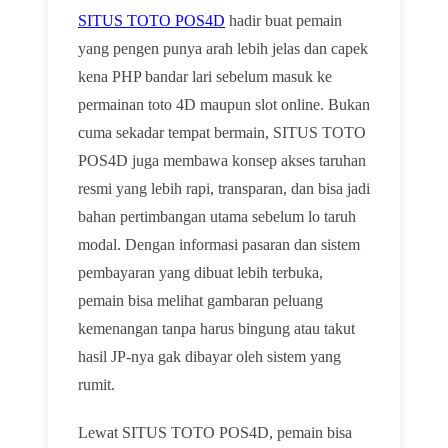
SITUS TOTO POS4D
hadir buat pemain
yang pengen punya arah lebih jelas dan capek
kena PHP bandar lari sebelum masuk ke
permainan toto 4D maupun slot online. Bukan
cuma sekadar tempat bermain, SITUS TOTO
POS4D juga membawa konsep akses taruhan
resmi yang lebih rapi, transparan, dan bisa jadi
bahan pertimbangan utama sebelum lo taruh
modal. Dengan informasi pasaran dan sistem
pembayaran yang dibuat lebih terbuka,
pemain bisa melihat gambaran peluang
kemenangan tanpa harus bingung atau takut
hasil JP-nya gak dibayar oleh sistem yang
rumit.
Lewat SITUS TOTO POS4D, pemain bisa