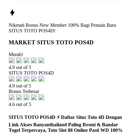
Nikmati
Bonus New Member 100%
Bagi Pemain Baru
SITUS TOTO POS4D!
MARKET SITUS TOTO POS4D
Murah!
4.9 out of 5
SITUS TOTO POS4D
4.9 out of 5
Bonus Terbesar
4.6 out of 5
SITUS TOTO POS4D ⚡️ Daftar Situs Toto 4D Dengan
Link Akses Banyanthailand Paling Resmi & Bandar
Togel Terpercaya, Toto Slot 88 Online Pasti WD 100%