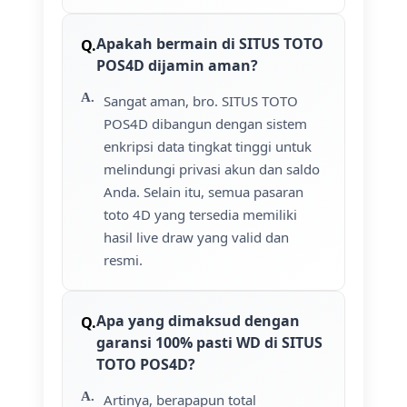
Apakah bermain di SITUS TOTO
POS4D dijamin aman?
Sangat aman, bro. SITUS TOTO
POS4D dibangun dengan sistem
enkripsi data tingkat tinggi untuk
melindungi privasi akun dan saldo
Anda. Selain itu, semua pasaran
toto 4D yang tersedia memiliki
hasil live draw yang valid dan
resmi.
Apa yang dimaksud dengan
garansi 100% pasti WD di SITUS
TOTO POS4D?
Artinya, berapapun total