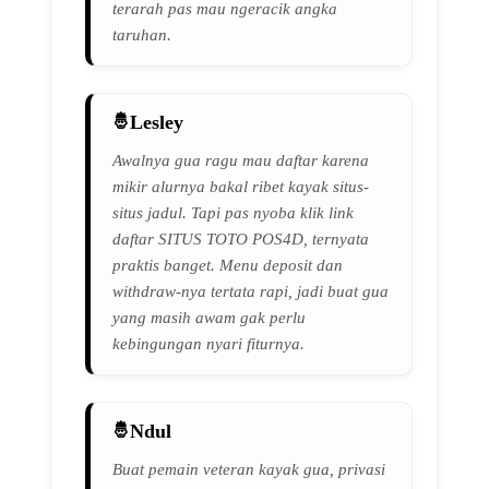
terarah pas mau ngeracik angka
taruhan.
Lesley
Awalnya gua ragu mau daftar karena
mikir alurnya bakal ribet kayak situs-
situs jadul. Tapi pas nyoba klik link
daftar SITUS TOTO POS4D, ternyata
praktis banget. Menu deposit dan
withdraw-nya tertata rapi, jadi buat gua
yang masih awam gak perlu
kebingungan nyari fiturnya.
Ndul
Buat pemain veteran kayak gua, privasi