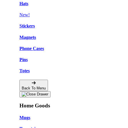
Hats
New!
Stickers
Magnets
Phone Cases
Pins
Totes
Back To Menu
Home Goods
Mugs