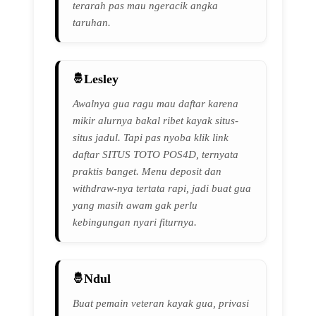
terarah pas mau ngeracik angka
taruhan.
Lesley
Awalnya gua ragu mau daftar karena
mikir alurnya bakal ribet kayak situs-
situs jadul. Tapi pas nyoba klik link
daftar SITUS TOTO POS4D, ternyata
praktis banget. Menu deposit dan
withdraw-nya tertata rapi, jadi buat gua
yang masih awam gak perlu
kebingungan nyari fiturnya.
Ndul
Buat pemain veteran kayak gua, privasi