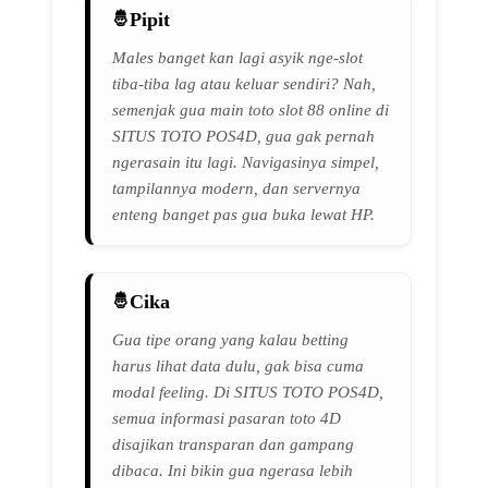
Pipit
Males banget kan lagi asyik nge-slot
tiba-tiba lag atau keluar sendiri? Nah,
semenjak gua main toto slot 88 online di
SITUS TOTO POS4D, gua gak pernah
ngerasain itu lagi. Navigasinya simpel,
tampilannya modern, dan servernya
enteng banget pas gua buka lewat HP.
Cika
Gua tipe orang yang kalau betting
harus lihat data dulu, gak bisa cuma
modal feeling. Di SITUS TOTO POS4D,
semua informasi pasaran toto 4D
disajikan transparan dan gampang
dibaca. Ini bikin gua ngerasa lebih