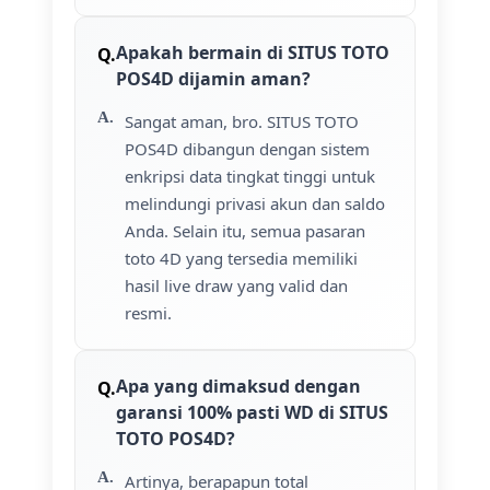
Apakah bermain di SITUS TOTO
POS4D dijamin aman?
Sangat aman, bro. SITUS TOTO
POS4D dibangun dengan sistem
enkripsi data tingkat tinggi untuk
melindungi privasi akun dan saldo
Anda. Selain itu, semua pasaran
toto 4D yang tersedia memiliki
hasil live draw yang valid dan
resmi.
Apa yang dimaksud dengan
garansi 100% pasti WD di SITUS
TOTO POS4D?
Artinya, berapapun total