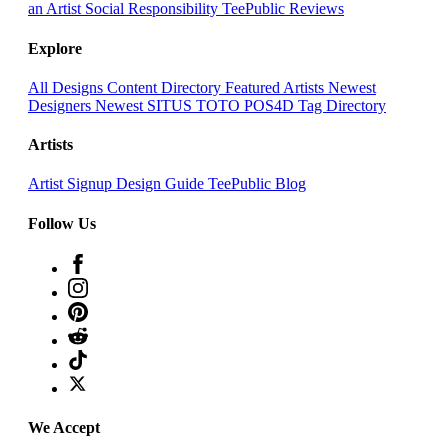
an Artist
Social Responsibility
TeePublic Reviews
Explore
All Designs
Content Directory
Featured Artists
Newest
Designers
Newest SITUS TOTO POS4D
Tag Directory
Artists
Artist Signup
Design Guide
TeePublic Blog
Follow Us
We Accept