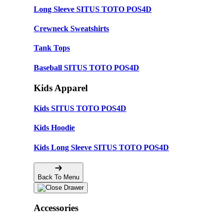
Long Sleeve SITUS TOTO POS4D
Crewneck Sweatshirts
Tank Tops
Baseball SITUS TOTO POS4D
Kids Apparel
Kids SITUS TOTO POS4D
Kids Hoodie
Kids Long Sleeve SITUS TOTO POS4D
Back To Menu
Accessories