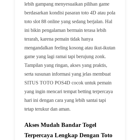
lebih gampang menyesuaikan pilihan game
berdasarkan kondisi pasaran toto 4D atau pola
toto slot 88 online yang sedang berjalan. Hal
ini bikin pengalaman bermain terasa lebih
terarah, karena pemain tidak hanya
mengandalkan feeling kosong atau ikut-ikutan
game yang lagi ramai tapi berujung zonk.
Tampilan yang ringan, akses yang praktis,
serta susunan informasi yang jelas membuat
SITUS TOTO POS4D cocok untuk pemain
yang ingin mencari tempat betting terpercaya
hari ini dengan cara yang lebih santai tapi
tetap terukur dan aman.
Akses Mudah Bandar Togel
Terpercaya Lengkap Dengan Toto