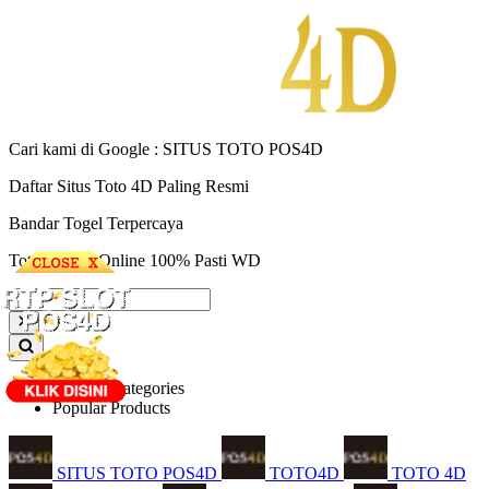
Cari kami di Google : SITUS TOTO POS4D
Daftar Situs Toto 4D Paling Resmi
Bandar Togel Terpercaya
Toto Slot 88 Online 100% Pasti WD
Explore Categories
Popular Products
SITUS TOTO POS4D
TOTO4D
TOTO 4D