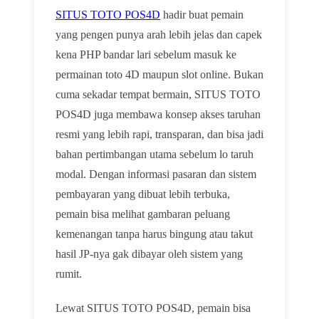
SITUS TOTO POS4D
hadir buat pemain
yang pengen punya arah lebih jelas dan capek
kena PHP bandar lari sebelum masuk ke
permainan toto 4D maupun slot online. Bukan
cuma sekadar tempat bermain, SITUS TOTO
POS4D juga membawa konsep akses taruhan
resmi yang lebih rapi, transparan, dan bisa jadi
bahan pertimbangan utama sebelum lo taruh
modal. Dengan informasi pasaran dan sistem
pembayaran yang dibuat lebih terbuka,
pemain bisa melihat gambaran peluang
kemenangan tanpa harus bingung atau takut
hasil JP-nya gak dibayar oleh sistem yang
rumit.
Lewat SITUS TOTO POS4D, pemain bisa