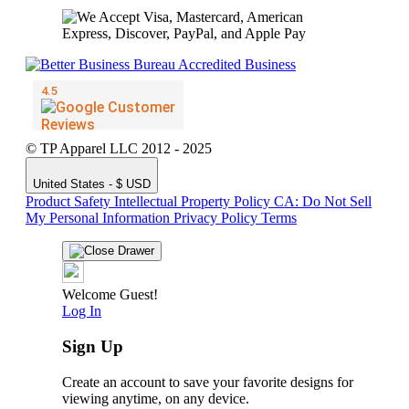
© TP Apparel LLC 2012 - 2025
United States - $ USD
Product Safety
Intellectual Property Policy
CA: Do Not Sell
My Personal Information
Privacy Policy
Terms
Welcome Guest!
Log In
Sign Up
Create an account to save your favorite designs for
viewing anytime, on any device.