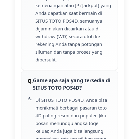
kemenangan atau JP (Jackpot) yang
Anda dapatkan saat bermain di
SITUS TOTO POS4D, semuanya
dijamin akan dicairkan atau di-
withdraw (WD) secara utuh ke
rekening Anda tanpa potongan
siluman dan tanpa proses yang
dipersulit.
Game apa saja yang tersedia di
SITUS TOTO POS4D?
Di SITUS TOTO POS4D, Anda bisa
menikmati berbagai pasaran toto
4D paling resmi dan populer. Jika
bosan menunggu angka togel
keluar, Anda juga bisa langsung
mengakses ratusan pilihan game