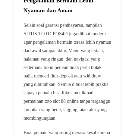
Pengalaman Bermain Lebih
Nyaman dan Aman
Selain soal garansi pembayaran, tampilan
SITUS TOTO POS4D juga dibuat modern
agar pengalaman bermain terasa lebih nyaman
dari awal sampai akhir. Menu yang tertata,
halaman yang ringan, dan navigasi yang
sederhana bikin pemain tidak perlu bolak-
balik mencari fitur deposit atau withdraw
yang dibutuhkan. Semua dibuat lebih praktis
supaya pemain bisa fokus menikmati
permainan toto slot 88 online tanpa terganggu
tampilan yang berat, lagging, atau alur yang
membingungkan.
Buat pemain yang sering merasa kesal karena